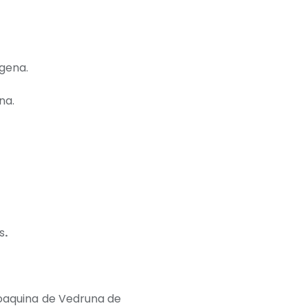
gena.
na.
s
.
oaquina de Vedruna de