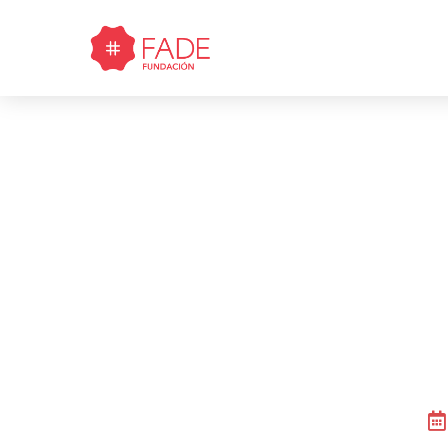
¡Anunci
del 
«C