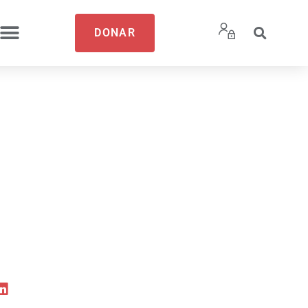
DONAR
anadores
sters
S»!