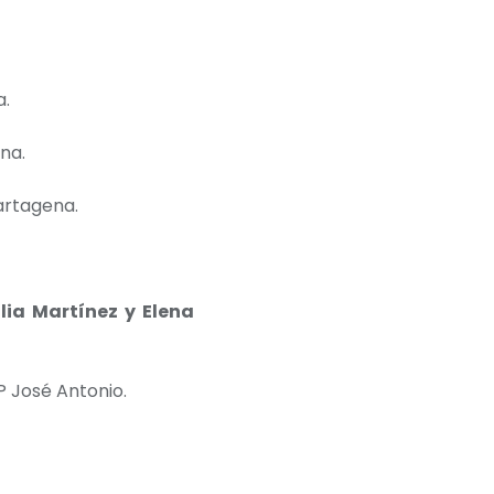
a.
na.
artagena.
lia Martínez y Elena
P José Antonio.