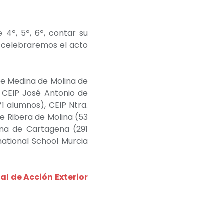
4º, 5º, 6º, contar su
a celebraremos el acto
de Medina de Molina de
 CEIP José Antonio de
71 alumnos),
CEIP Ntra.
e Ribera de Molina (53
una de Cartagena (291
national School Murcia
al de Acción Exterior