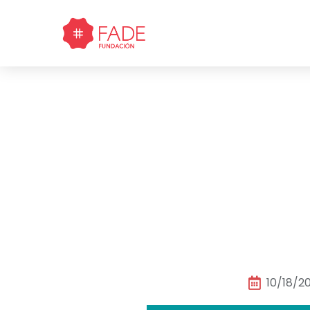
V Jo
10/18/2