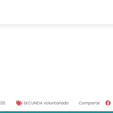
rnada de Form
SECUNDA Smil
020
SECUNDA voluntariado
Comparte: