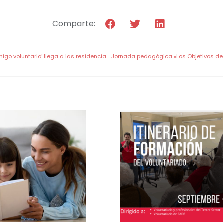
Comparte:
‘Tu carpeta amiga, tu amigo voluntario’ llega a las residencias de San Basilio y Ntra. Sra. de Fátima