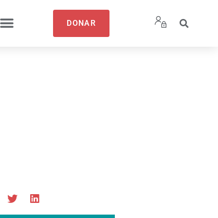
DONAR
ación
e