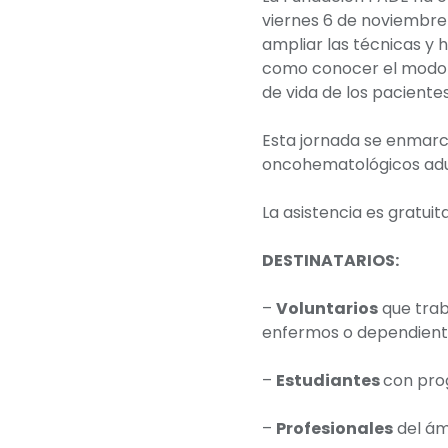
viernes 6 de noviembre 
ampliar las técnicas y 
como conocer el modo en
de vida de los paciente
Esta jornada se enmarc
oncohematológicos adult
La asistencia es gratuit
DESTINATARIOS:
–
Voluntarios
que trab
enfermos o dependien
–
Estudiantes
con prog
–
Profesionales
del ám