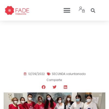
Los voluntarios de
Secunda Smile vuelven a
llevar alegría, ilusión, luz
y amor a la U-55 y
Cuidados Paliativos.
12/09/2022
SECUNDA voluntariado
Comparte: