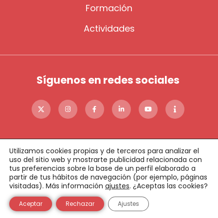
Formación
Actividades
Síguenos en redes sociales
Utilizamos cookies propias y de terceros para analizar el
uso del sitio web y mostrarte publicidad relacionada con
tus preferencias sobre la base de un perfil elaborado a
partir de tus hábitos de navegación (por ejemplo, páginas
©2023 FADE
Política de cookies
Política de privacidad
visitadas). Más información
ajustes
. ¿Aceptas las cookies?
Aviso legal
Condiciones de donaciones online
Política de Calidad
Condiciones de uso
Aceptar
Rechazar
Ajustes