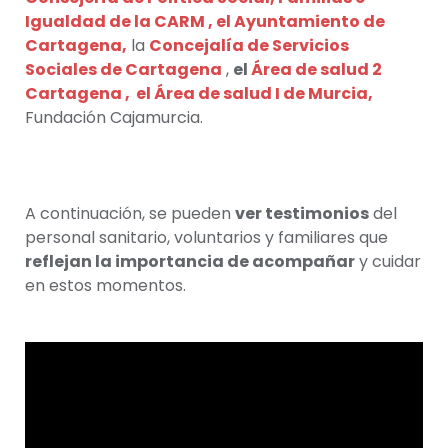
Igualdad de la CARM ,
el
Ayuntamiento de
Cartagena
,
la
Concejalía de Servicios
Sociales de Cartagena
,
el
Área de salud 2
Cartagena , el Área de salud I de Murcia,
Fundación Cajamurcia.
A continuación, se pueden
ver testimonios
del
personal sanitario, voluntarios y familiares que
reflejan la importancia de acompañar
y cuidar
en estos momentos.