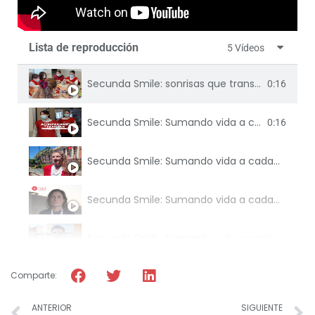
Lista de reproducción
5 Vídeos
Secunda Smile: sonrisas que transforman vidas
0:16
Secunda Smile: Sumando vida a cada día. Voluntariado: un alivio para quienes cuidan.
0:16
Secunda Smile: Sumando vida a cada día. Entrevista a Sofía, voluntaria de Secunda SMILE.
Secunda Smile: Sumando vida a cada día. Voluntariado: el papel de la escucha activa
Secunda Smile: Sumando vida a cada día. El poder de la música en los pacientes.
Comparte:
ANTERIOR
SIGUIENTE