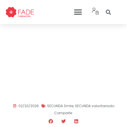
Secunda Smile: el
voluntariado de
Fundación FADE que
humaniza la atención
sanitaria y acompaña a
pacientes en momentos
difíciles
02/20/2026
SECUNDA Smile
,
SECUNDA voluntariado
Comparte: