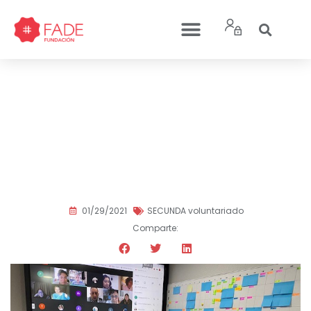
Talante Solidario: nuestro
proyecto de certificación
de competencias se
consolida con la suma de
5 entidades
01/29/2021
SECUNDA voluntariado
Comparte: