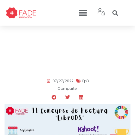
Fundación FADE lanza la
segunda edición de su
Concurso de Lectura
“LibrODS”
07/27/2022
EpD
Comparte: