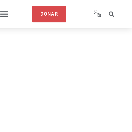
DONAR
izando:
 mayores
vés del