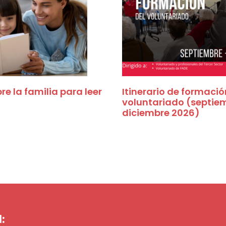
e la familia para leer
Itinerario de formació
voluntariado (septie
diciembre 2026)
: