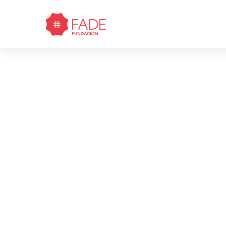
Taller
enseñan
a usar