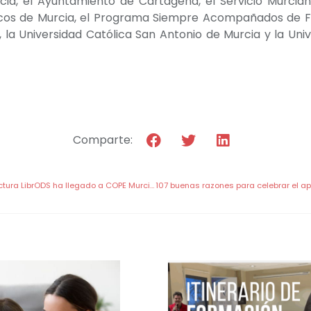
ia, el Ayuntamiento de Cartagena, el Servicio Murciano
icos de Murcia, el Programa Siempre Acompañados de Fun
 la Universidad Católica San Antonio de Murcia y la Univ
Comparte:
Nuestro concurso de Lectura LibrODS ha llegado a COPE Murcia de la mano de sus ganadores