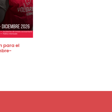
n para el
mbre-