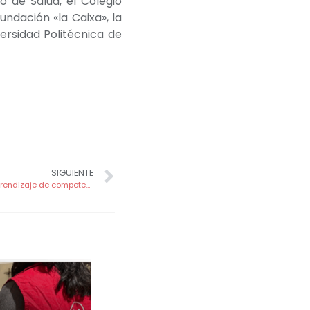
 de Salud, el Colegio
dación «la Caixa», la
ersidad Politécnica de
SIGUIENTE
107 buenas razones para celebrar el aprendizaje de competencias soft skills en Talante Solidario