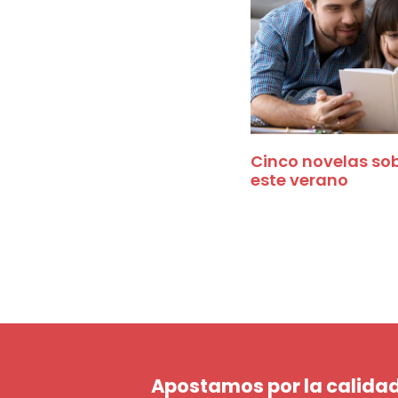
Cinco novelas sobr
este verano
Apostamos por la calidad