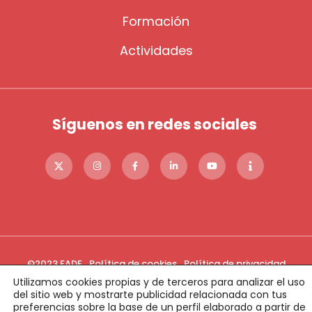
Formación
Actividades
Síguenos en redes sociales
©2023 FADE
Política de cookies
Política de privacidad
Aviso legal
Condiciones de donaciones online
Utilizamos cookies propias y de terceros para analizar el uso
del sitio web y mostrarte publicidad relacionada con tus
Política de Calidad
Condiciones de uso
preferencias sobre la base de un perfil elaborado a partir de