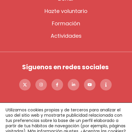
Hazte voluntario
Formación
Actividades
Síguenos en redes sociales
Utilizamos cookies propias y de terceros para analizar el
uso del sitio web y mostrarte publicidad relacionada con
tus preferencias sobre la base de un perfil elaborado a
partir de tus hábitos de navegación (por ejemplo, páginas
©2023 FADE
Política de cookies
Política de privacidad
visitadas). Más información
ajustes
. ¿Aceptas las cookies?