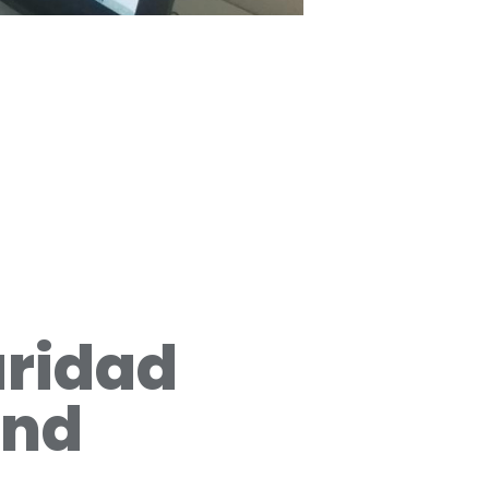
aridad
and