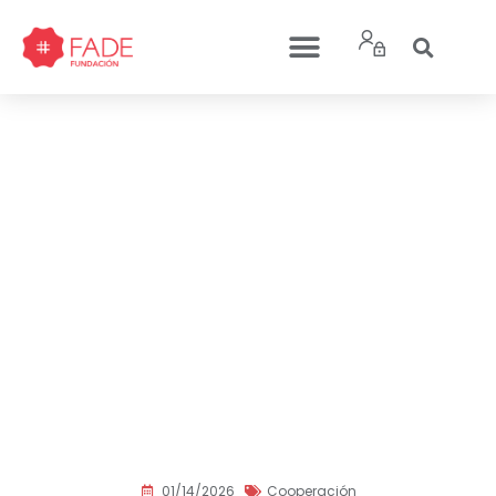
Fundación Palliri y
Fundación FADE impulsan
la II Fase del proyecto
“Mejora integral e
inclusiva de la educación,
salud y bienestar de
niños/as y adolescentes
de 0 a 16 años en El Alto,
Bolivia”
01/14/2026
Cooperación