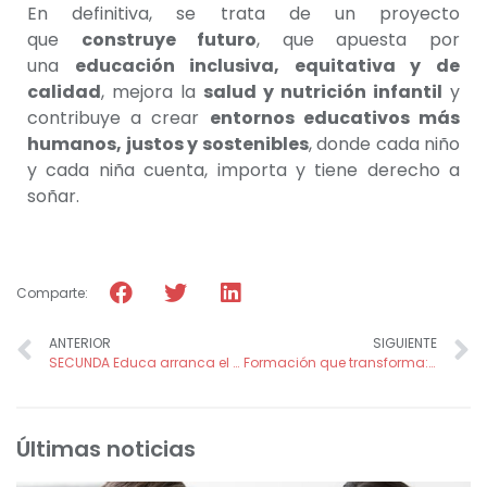
En definitiva, se trata de un proyecto
que
construye futuro
, que apuesta por
una
educación inclusiva, equitativa y de
calidad
, mejora la
salud y nutrición infantil
y
contribuye a crear
entornos educativos más
humanos, justos y sostenibles
, donde cada niño
y cada niña cuenta, importa y tiene derecho a
soñar.
Comparte:
ANTERIOR
SIGUIENTE
SECUNDA Educa arranca el año 2026 con refuerzo escolar, talleres de ciencias en inglés y ocio inclusivo
Formación que transforma: el proyecto “Hilos que Sanan” impulsa el empoderamiento en Bolivia
Últimas noticias