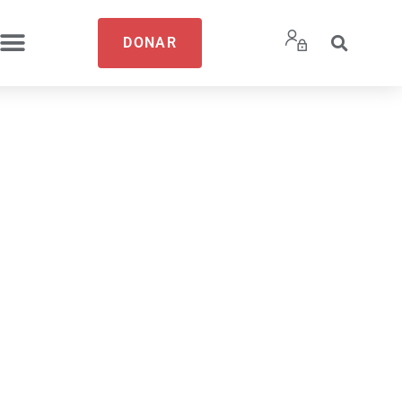
DONAR
a con
icas y
leres de
iar