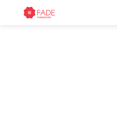
Fort
herra
apoyo p
de