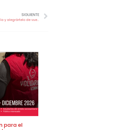
SIGUIENTE
El voluntariado y la música: alegrar el día y alegrártelo de vuelta
n para el