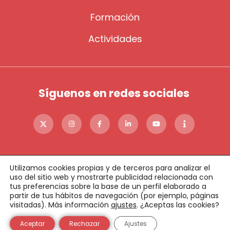
Formación
Actividades
Síguenos en redes sociales
Utilizamos cookies propias y de terceros para analizar el
uso del sitio web y mostrarte publicidad relacionada con
tus preferencias sobre la base de un perfil elaborado a
partir de tus hábitos de navegación (por ejemplo, páginas
©2023 FADE
Política de cookies
Política de privacidad
visitadas). Más información
ajustes
. ¿Aceptas las cookies?
Aviso legal
Condiciones de donaciones online
Política de Calidad
Condiciones de uso
Aceptar
Rechazar
Ajustes