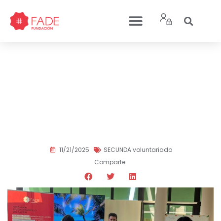
Éxito en una nueva
edición de Cantando
Emociones en la
Residencia Hogar de
Betania
11/21/2025
SECUNDA voluntariado
Comparte: