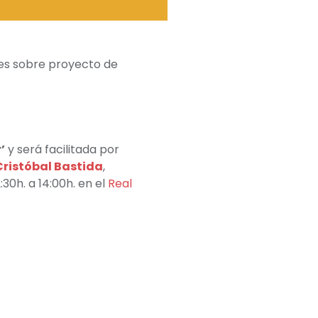
es sobre proyecto de
’
y será facilitada por
Cristóbal Bastida
,
:30h. a 14:00h. en el
Real