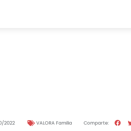
Eligiendo amar
aciones sobre 
de vida
0/2022
VALORA Familia
Comparte: