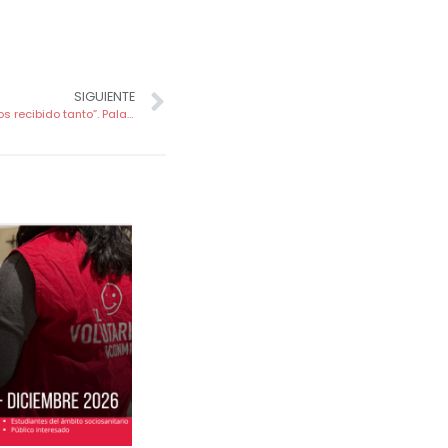
SIGUIENTE
“Nosotros hemos dado tan poco y hemos recibido tanto”. Palabras de agradecimiento de David Buendía, Coordinador de SECUNDA Smile