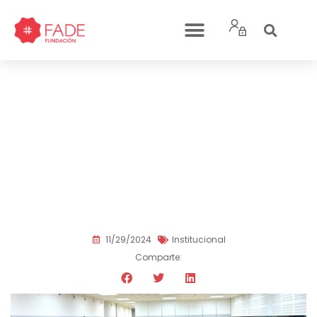
Celebramos el IX
Encuentro del
Voluntariado y Entidades
Amigas de FADE: un
homenaje al compromiso
solidario
11/29/2024
Institucional
Comparte: