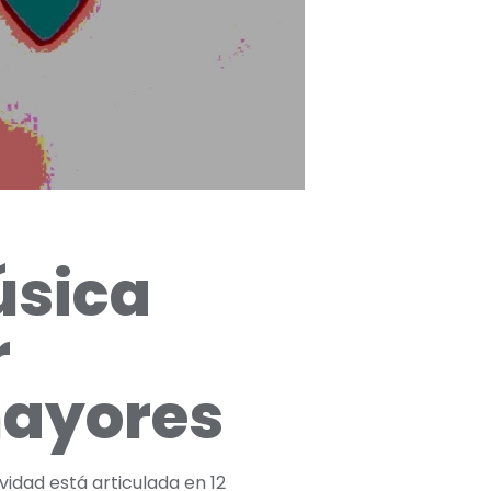
úsica
r
mayores
vidad está articulada en 12